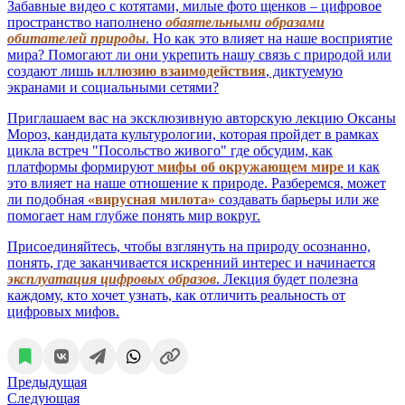
Забавные видео с котятами, милые фото щенков – цифровое
пространство наполнено
обаятельными образами
обитателей природы
. Но как это влияет на наше восприятие
мира? Помогают ли они укрепить нашу связь с природой или
создают лишь
иллюзию взаимодействия
, диктуемую
экранами и социальными сетями?
Приглашаем вас на эксклюзивную авторскую лекцию Оксаны
Мороз, кандидата культурологии, которая пройдет в рамках
цикла встреч "Посольство живого" где обсудим, как
платформы формируют
мифы об окружающем мире
и как
это влияет на наше отношение к природе. Разберемся, может
ли подобная
«вирусная милота»
создавать барьеры или же
помогает нам глубже понять мир вокруг.
Присоединяйтесь, чтобы взглянуть на природу осознанно,
понять, где заканчивается искренний интерес и начинается
эксплуатация цифровых образов
. Лекция будет полезна
каждому, кто хочет узнать, как отличить реальность от
цифровых мифов.
Предыдущая
Следующая