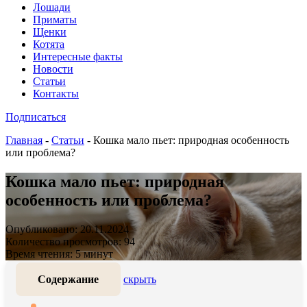
Лошади
Приматы
Щенки
Котята
Интересные факты
Новости
Статьи
Контакты
Подписаться
Главная
-
Статьи
-
Кошка мало пьет: природная особенность
или проблема?
Кошка мало пьет: природная
особенность или проблема?
Опубликовано: 20.11.2024
Количество просмотров: 94
Время чтения: 5 минут
Содержание
скрыть