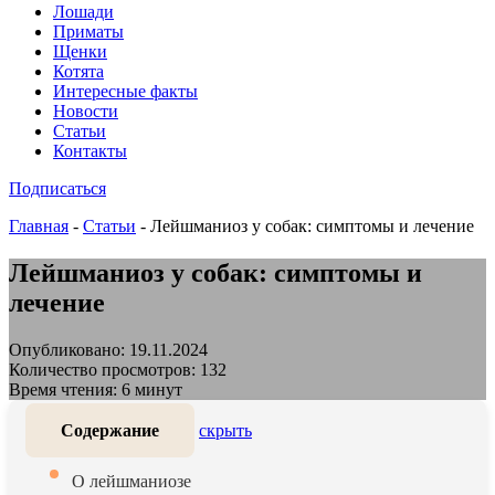
Лошади
Приматы
Щенки
Котята
Интересные факты
Новости
Статьи
Контакты
Подписаться
Главная
-
Статьи
-
Лейшманиоз у собак: симптомы и лечение
Лейшманиоз у собак: симптомы и
лечение
Опубликовано: 19.11.2024
Количество просмотров: 132
Время чтения: 6 минут
Содержание
скрыть
О лейшманиозе