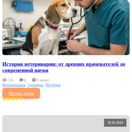
История ветеринарии: от древних врачевателей до
современной науки
136
0
6 минут
,
,
Ветеринария
Здоровье
История
Читать далее
(392)
19.11.2024