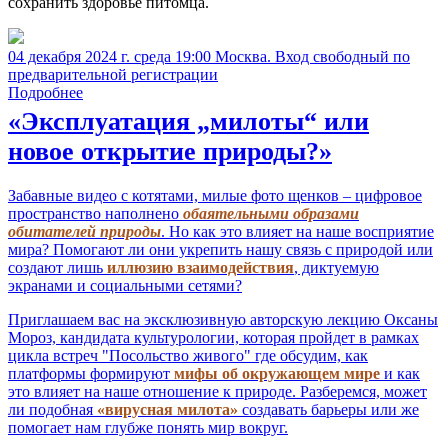
сохранить здоровье питомца.
04 декабря 2024 г. среда 19:00 Москва. Вход свободный по
предварительной регистрации
Подробнее
«Эксплуатация „милоты“ или
новое открытие природы?»
Забавные видео с котятами, милые фото щенков – цифровое
пространство наполнено
обаятельными образами
обитателей природы
. Но как это влияет на наше восприятие
мира? Помогают ли они укрепить нашу связь с природой или
создают лишь
иллюзию взаимодействия
, диктуемую
экранами и социальными сетями?
Приглашаем вас на эксклюзивную авторскую лекцию Оксаны
Мороз, кандидата культурологии, которая пройдет в рамках
цикла встреч "Посольство живого" где обсудим, как
платформы формируют
мифы об окружающем мире
и как
это влияет на наше отношение к природе. Разберемся, может
ли подобная
«вирусная милота»
создавать барьеры или же
помогает нам глубже понять мир вокруг.