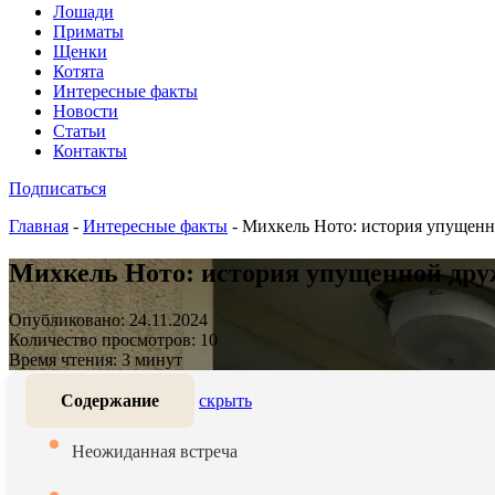
Лошади
Приматы
Щенки
Котята
Интересные факты
Новости
Статьи
Контакты
Подписаться
Главная
-
Интересные факты
-
Михкель Ното: история упущенн
Михкель Ното: история упущенной дру
Опубликовано: 24.11.2024
Количество просмотров: 10
Время чтения: 3 минут
Содержание
скрыть
Неожиданная встреча