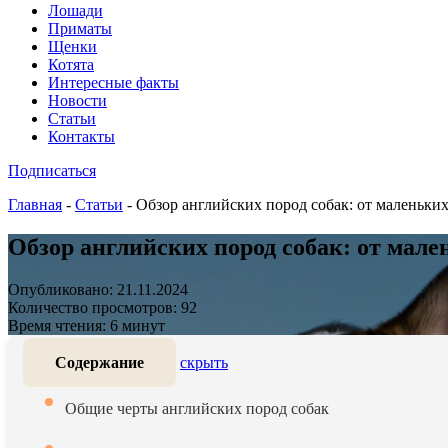
Лошади
Приматы
Щенки
Котята
Интересные факты
Новости
Статьи
Контакты
Подписаться
Главная
-
Статьи
-
Обзор английских пород собак: от маленьки
Обзор английских пород собак: от мал
Опубликовано: 21.11.2024
Количество просмотров: 92
Время чтения: 6 минут
Содержание
скрыть
Общие черты английских пород собак