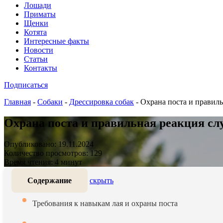
Лошади
Приматы
Щенки
Котята
Интересные факты
Новости
Статьи
Контакты
Подписаться
Главная
-
Собаки
-
Дрессировка собак
-
Охрана поста и правиль
Охрана поста и правильная реакция сл
Опубликовано: 19.11.2024
Количество просмотров: 129
Время чтения: 4 минут
Содержание
скрыть
Требования к навыкам лая и охраны поста