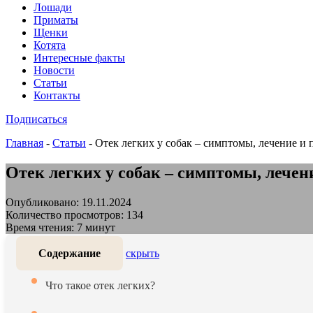
Лошади
Приматы
Щенки
Котята
Интересные факты
Новости
Статьи
Контакты
Подписаться
Главная
-
Статьи
-
Отек легких у собак – симптомы, лечение и
Отек легких у собак – симптомы, лече
Опубликовано: 19.11.2024
Количество просмотров: 134
Время чтения: 7 минут
Содержание
скрыть
Что такое отек легких?