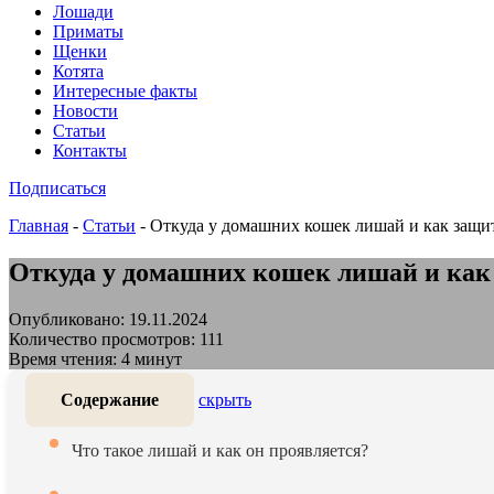
Лошади
Приматы
Щенки
Котята
Интересные факты
Новости
Статьи
Контакты
Подписаться
Главная
-
Статьи
-
Откуда у домашних кошек лишай и как защ
Откуда у домашних кошек лишай и ка
Опубликовано: 19.11.2024
Количество просмотров: 111
Время чтения: 4 минут
Содержание
скрыть
Что такое лишай и как он проявляется?