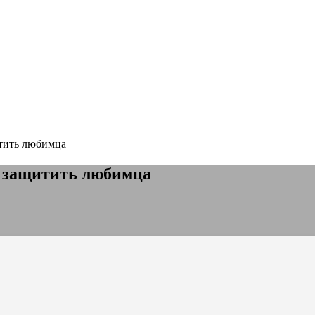
итить любимца
к защитить любимца