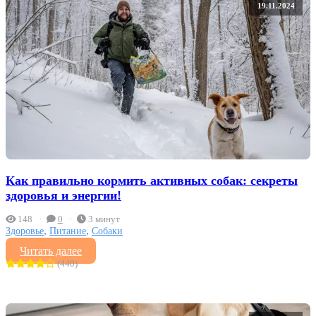
19.11.2024
Как правильно кормить активных собак: секреты
здоровья и энергии!
148
0
3 минут
,
,
Здоровье
Питание
Собаки
Читать далее
(440)