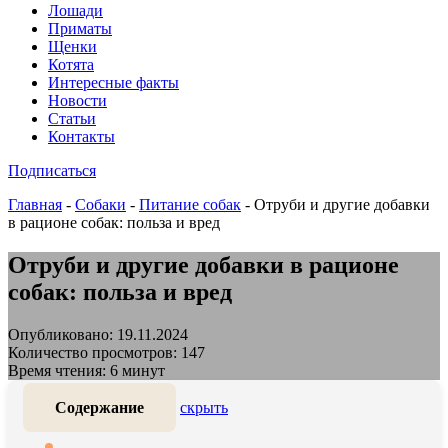
Лошади
Приматы
Щенки
Котята
Интересные факты
Новости
Статьи
Контакты
Подписаться
Главная
-
Собаки
-
Питание собак
-
Отруби и другие добавки
в рационе собак: польза и вред
Отруби и другие добавки в рационе
собак: польза и вред
Опубликовано: 19.11.2024
Количество просмотров: 147
Время чтения: 6 минут
Содержание
скрыть