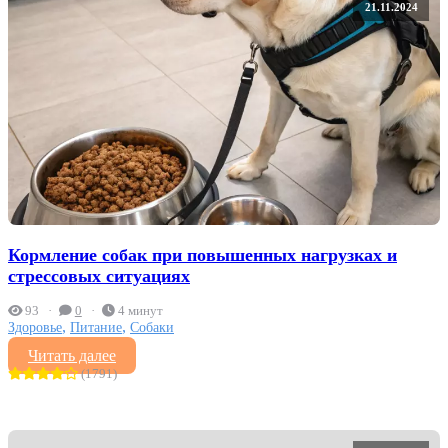
21.11.2024
Кормление собак при повышенных нагрузках и
стрессовых ситуациях
93
0
4 минут
,
,
Здоровье
Питание
Собаки
Читать далее
(1791)