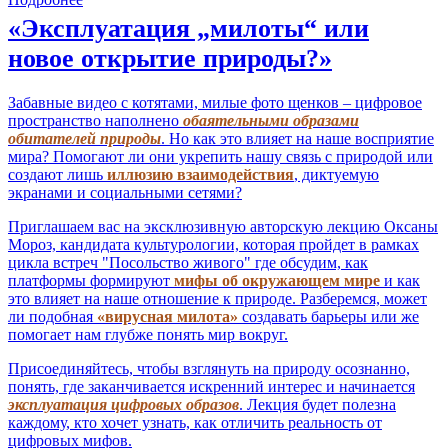
«Эксплуатация „милоты“ или
новое открытие природы?»
Забавные видео с котятами, милые фото щенков – цифровое
пространство наполнено
обаятельными образами
обитателей природы
. Но как это влияет на наше восприятие
мира? Помогают ли они укрепить нашу связь с природой или
создают лишь
иллюзию взаимодействия
, диктуемую
экранами и социальными сетями?
Приглашаем вас на эксклюзивную авторскую лекцию Оксаны
Мороз, кандидата культурологии, которая пройдет в рамках
цикла встреч "Посольство живого" где обсудим, как
платформы формируют
мифы об окружающем мире
и как
это влияет на наше отношение к природе. Разберемся, может
ли подобная
«вирусная милота»
создавать барьеры или же
помогает нам глубже понять мир вокруг.
Присоединяйтесь, чтобы взглянуть на природу осознанно,
понять, где заканчивается искренний интерес и начинается
эксплуатация цифровых образов
. Лекция будет полезна
каждому, кто хочет узнать, как отличить реальность от
цифровых мифов.