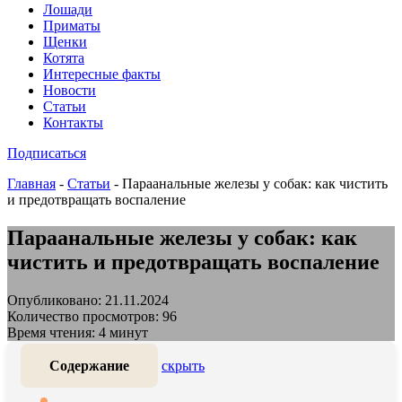
Лошади
Приматы
Щенки
Котята
Интересные факты
Новости
Статьи
Контакты
Подписаться
Главная
-
Статьи
-
Параанальные железы у собак: как чистить
и предотвращать воспаление
Параанальные железы у собак: как
чистить и предотвращать воспаление
Опубликовано: 21.11.2024
Количество просмотров: 96
Время чтения: 4 минут
Содержание
скрыть