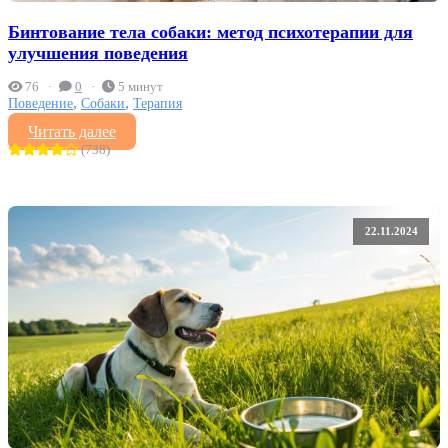
Бинтование тела собаки: метод психотерапии для
улучшения поведения
76
0
5 минут
,
,
Поведение
Собаки
Терапия
Читать далее
(738)
22.11.2024