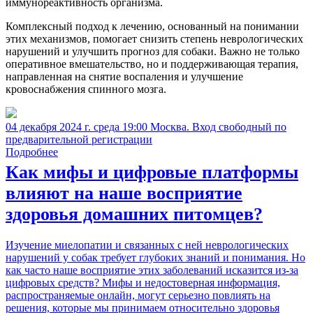
иммунореактивность организма.
Комплексный подход к лечению, основанный на понимании
этих механизмов, помогает снизить степень неврологических
нарушений и улучшить прогноз для собаки. Важно не только
оперативное вмешательство, но и поддерживающая терапия,
направленная на снятие воспаления и улучшение
кровоснабжения спинного мозга.
04 декабря 2024 г. среда 19:00 Москва. Вход свободный по
предварительной регистрации
Подробнее
Как мифы и цифровые платформы
влияют на наше восприятие
здоровья домашних питомцев?
Изучение миелопатии и связанных с ней неврологических
нарушений у собак требует глубоких знаний и понимания. Но
как часто наше восприятие этих заболеваний исказится из-за
цифровых средств? Мифы и недостоверная информация,
распространяемые онлайн, могут серьезно повлиять на
решения, которые мы принимаем относительно здоровья