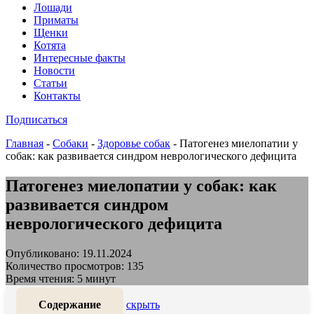
Лошади
Приматы
Щенки
Котята
Интересные факты
Новости
Статьи
Контакты
Подписаться
Главная
-
Собаки
-
Здоровье собак
-
Патогенез миелопатии у
собак: как развивается синдром неврологического дефицита
Патогенез миелопатии у собак: как
развивается синдром
неврологического дефицита
Опубликовано: 19.11.2024
Количество просмотров: 135
Время чтения: 5 минут
Содержание
скрыть