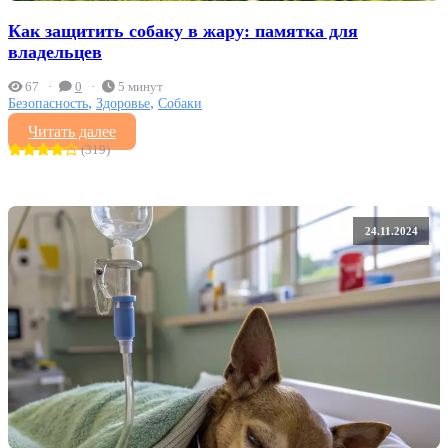
Как защитить собаку в жару: памятка для
владельцев
67
0
5 минут
,
,
Безопасность
Здоровье
Собаки
Читать далее
(319)
24.11.2024