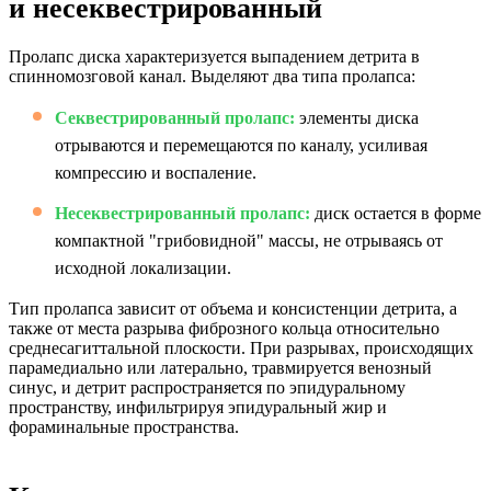
и несеквестрированный
Пролапс диска характеризуется выпадением детрита в
спинномозговой канал. Выделяют два типа пролапса:
Секвестрированный пролапс:
элементы диска
отрываются и перемещаются по каналу, усиливая
компрессию и воспаление.
Несеквестрированный пролапс:
диск остается в форме
компактной "грибовидной" массы, не отрываясь от
исходной локализации.
Тип пролапса зависит от объема и консистенции детрита, а
также от места разрыва фиброзного кольца относительно
среднесагиттальной плоскости. При разрывах, происходящих
парамедиально или латерально, травмируется венозный
синус, и детрит распространяется по эпидуральному
пространству, инфильтрируя эпидуральный жир и
фораминальные пространства.