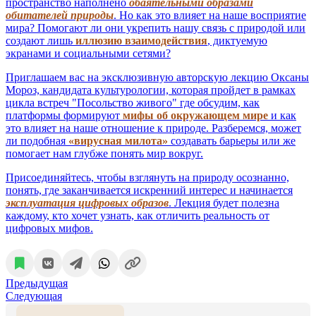
пространство наполнено
обаятельными образами
обитателей природы
. Но как это влияет на наше восприятие
мира? Помогают ли они укрепить нашу связь с природой или
создают лишь
иллюзию взаимодействия
, диктуемую
экранами и социальными сетями?
Приглашаем вас на эксклюзивную авторскую лекцию Оксаны
Мороз, кандидата культурологии, которая пройдет в рамках
цикла встреч "Посольство живого" где обсудим, как
платформы формируют
мифы об окружающем мире
и как
это влияет на наше отношение к природе. Разберемся, может
ли подобная
«вирусная милота»
создавать барьеры или же
помогает нам глубже понять мир вокруг.
Присоединяйтесь, чтобы взглянуть на природу осознанно,
понять, где заканчивается искренний интерес и начинается
эксплуатация цифровых образов
. Лекция будет полезна
каждому, кто хочет узнать, как отличить реальность от
цифровых мифов.
Предыдущая
Следующая