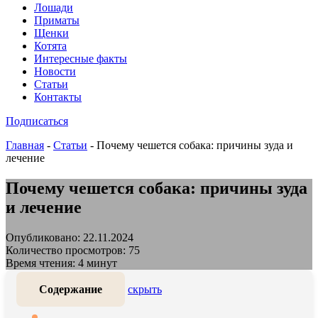
Лошади
Приматы
Щенки
Котята
Интересные факты
Новости
Статьи
Контакты
Подписаться
Главная
-
Статьи
-
Почему чешется собака: причины зуда и
лечение
Почему чешется собака: причины зуда
и лечение
Опубликовано: 22.11.2024
Количество просмотров: 75
Время чтения: 4 минут
Содержание
скрыть