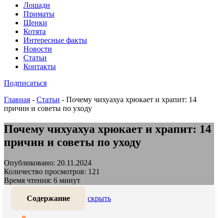
Лошади
Приматы
Щенки
Котята
Интересные факты
Новости
Статьи
Контакты
Подписаться
Главная
-
Статьи
-
Почему чихуахуа хрюкает и храпит: 14
причин и советы по уходу
Почему чихуахуа хрюкает и храпит: 14
причин и советы по уходу
Опубликовано: 20.11.2024
Количество просмотров: 121
Время чтения: 6 минут
Содержание
скрыть