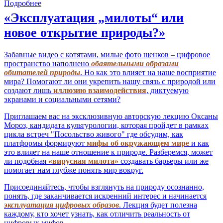
Подробнее
«Эксплуатация „милоты“ или
новое открытие природы?»
Забавные видео с котятами, милые фото щенков – цифровое
пространство наполнено
обаятельными образами
обитателей природы
. Но как это влияет на наше восприятие
мира? Помогают ли они укрепить нашу связь с природой или
создают лишь
иллюзию взаимодействия
, диктуемую
экранами и социальными сетями?
Приглашаем вас на эксклюзивную авторскую лекцию Оксаны
Мороз, кандидата культурологии, которая пройдет в рамках
цикла встреч "Посольство живого" где обсудим, как
платформы формируют
мифы об окружающем мире
и как
это влияет на наше отношение к природе. Разберемся, может
ли подобная
«вирусная милота»
создавать барьеры или же
помогает нам глубже понять мир вокруг.
Присоединяйтесь, чтобы взглянуть на природу осознанно,
понять, где заканчивается искренний интерес и начинается
эксплуатация цифровых образов
. Лекция будет полезна
каждому, кто хочет узнать, как отличить реальность от
цифровых мифов.