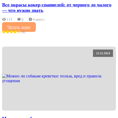
Все окрасы кокер-спаниелей: от черного до чалого
— что нужно знать
114
0
6 минут
Читать далее
(4)
22.11.2024