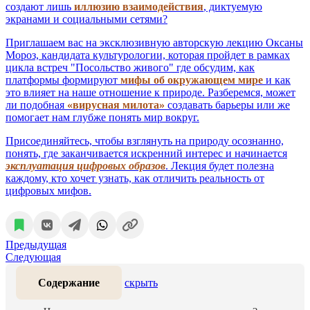
создают лишь
иллюзию взаимодействия
, диктуемую
экранами и социальными сетями?
Приглашаем вас на эксклюзивную авторскую лекцию Оксаны
Мороз, кандидата культурологии, которая пройдет в рамках
цикла встреч "Посольство живого" где обсудим, как
платформы формируют
мифы об окружающем мире
и как
это влияет на наше отношение к природе. Разберемся, может
ли подобная
«вирусная милота»
создавать барьеры или же
помогает нам глубже понять мир вокруг.
Присоединяйтесь, чтобы взглянуть на природу осознанно,
понять, где заканчивается искренний интерес и начинается
эксплуатация цифровых образов
. Лекция будет полезна
каждому, кто хочет узнать, как отличить реальность от
цифровых мифов.
Предыдущая
Следующая
Содержание
скрыть