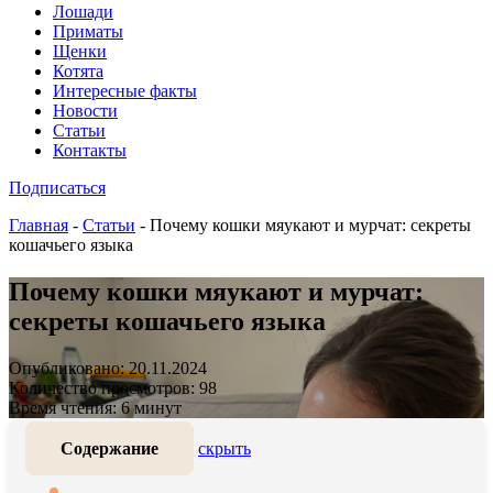
Лошади
Приматы
Щенки
Котята
Интересные факты
Новости
Статьи
Контакты
Подписаться
Главная
-
Статьи
-
Почему кошки мяукают и мурчат: секреты
кошачьего языка
Почему кошки мяукают и мурчат:
секреты кошачьего языка
Опубликовано: 20.11.2024
Количество просмотров: 98
Время чтения: 6 минут
Содержание
скрыть