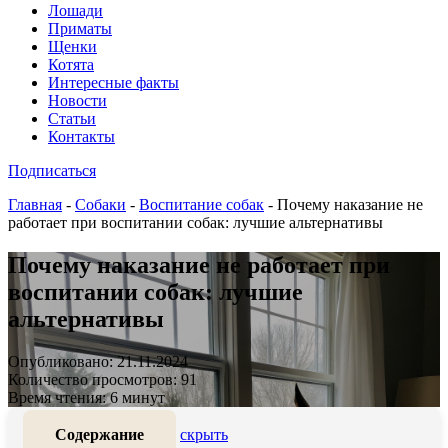
Лошади
Приматы
Щенки
Котята
Интересные факты
Новости
Статьи
Контакты
Подписаться
Главная
-
Собаки
-
Воспитание собак
-
Почему наказание не
работает при воспитании собак: лучшие альтернативы
Почему наказание не работает при
воспитании собак: лучшие
альтернативы
Опубликовано: 21.11.2024
Количество просмотров: 91
Время чтения: 6 минут
Содержание
скрыть