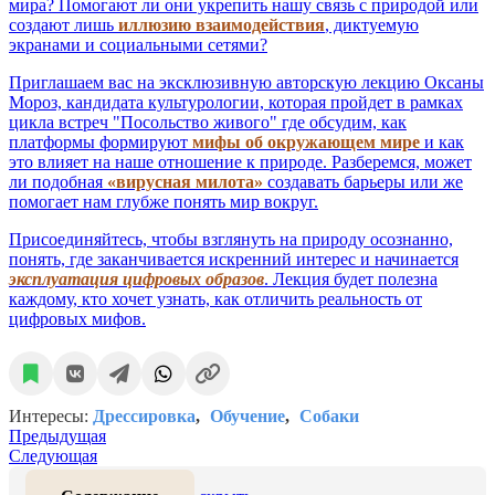
мира? Помогают ли они укрепить нашу связь с природой или
создают лишь
иллюзию взаимодействия
, диктуемую
экранами и социальными сетями?
Приглашаем вас на эксклюзивную авторскую лекцию Оксаны
Мороз, кандидата культурологии, которая пройдет в рамках
цикла встреч "Посольство живого" где обсудим, как
платформы формируют
мифы об окружающем мире
и как
это влияет на наше отношение к природе. Разберемся, может
ли подобная
«вирусная милота»
создавать барьеры или же
помогает нам глубже понять мир вокруг.
Присоединяйтесь, чтобы взглянуть на природу осознанно,
понять, где заканчивается искренний интерес и начинается
эксплуатация цифровых образов
. Лекция будет полезна
каждому, кто хочет узнать, как отличить реальность от
цифровых мифов.
Интересы:
Дрессировка
Обучение
Собаки
Предыдущая
Следующая