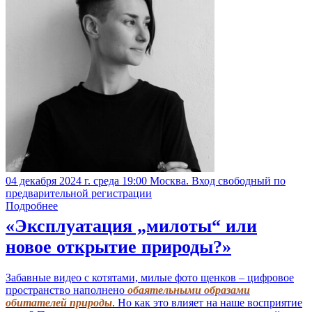
04 декабря 2024 г. среда 19:00 Москва. Вход свободный по
предварительной регистрации
Подробнее
«Эксплуатация „милоты“ или
новое открытие природы?»
Забавные видео с котятами, милые фото щенков – цифровое
пространство наполнено
обаятельными образами
обитателей природы
. Но как это влияет на наше восприятие