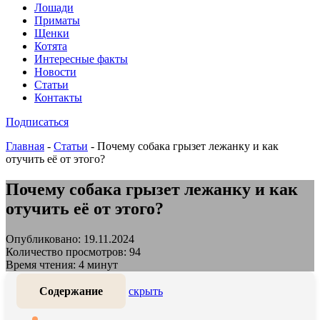
Лошади
Приматы
Щенки
Котята
Интересные факты
Новости
Статьи
Контакты
Подписаться
Главная
-
Статьи
-
Почему собака грызет лежанку и как
отучить её от этого?
Почему собака грызет лежанку и как
отучить её от этого?
Опубликовано: 19.11.2024
Количество просмотров: 94
Время чтения: 4 минут
Содержание
скрыть