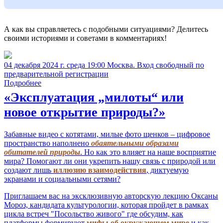
А как вы справляетесь с подобными ситуациями? Делитесь
своими историями и советами в комментариях!
04 декабря 2024 г. среда 19:00 Москва. Вход свободный по
предварительной регистрации
Подробнее
«Эксплуатация „милоты“ или
новое открытие природы?»
Забавные видео с котятами, милые фото щенков – цифровое
пространство наполнено
обаятельными образами
обитателей природы
. Но как это влияет на наше восприятие
мира? Помогают ли они укрепить нашу связь с природой или
создают лишь
иллюзию взаимодействия
, диктуемую
экранами и социальными сетями?
Приглашаем вас на эксклюзивную авторскую лекцию Оксаны
Мороз, кандидата культурологии, которая пройдет в рамках
цикла встреч "Посольство живого" где обсудим, как
платформы формируют
мифы об окружающем мире
и как