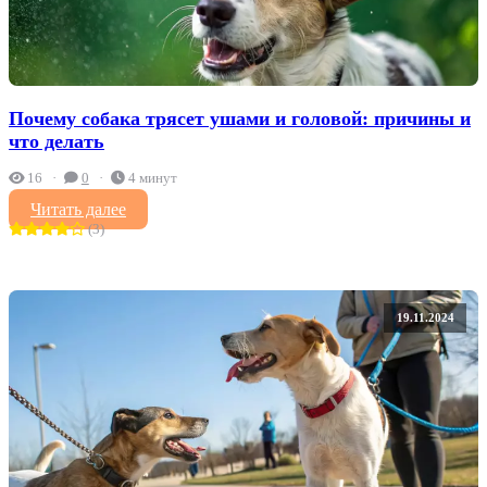
Почему собака трясет ушами и головой: причины и
что делать
16
0
4 минут
Читать далее
(3)
19.11.2024