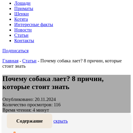
Лошади
Приматы
Щенки
Котята
Интересные факты
Новости
Статьи
Контакты
Подписаться
Главная
-
Статьи
-
Почему собака лает? 8 причин, которые
стоит знать
Почему собака лает? 8 причин,
которые стоит знать
Опубликовано: 20.11.2024
Количество просмотров: 116
Время чтения: 4 минут
Содержание
скрыть