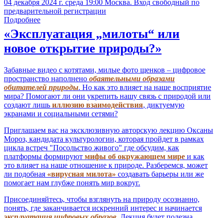
04 декабря 2024 г. среда 19:00 Москва. Вход свободный по
предварительной регистрации
Подробнее
«Эксплуатация „милоты“ или
новое открытие природы?»
Забавные видео с котятами, милые фото щенков – цифровое
пространство наполнено
обаятельными образами
обитателей природы
. Но как это влияет на наше восприятие
мира? Помогают ли они укрепить нашу связь с природой или
создают лишь
иллюзию взаимодействия
, диктуемую
экранами и социальными сетями?
Приглашаем вас на эксклюзивную авторскую лекцию Оксаны
Мороз, кандидата культурологии, которая пройдет в рамках
цикла встреч "Посольство живого" где обсудим, как
платформы формируют
мифы об окружающем мире
и как
это влияет на наше отношение к природе. Разберемся, может
ли подобная
«вирусная милота»
создавать барьеры или же
помогает нам глубже понять мир вокруг.
Присоединяйтесь, чтобы взглянуть на природу осознанно,
понять, где заканчивается искренний интерес и начинается
эксплуатация цифровых образов
. Лекция будет полезна