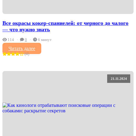
Все окрасы кокер-спаниелей: от черного до чалого
— что нужно знать
114
0
6 минут
Читать далее
(4)
21.11.2024