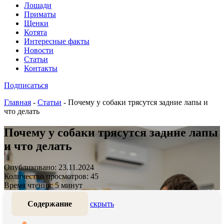
Лошади
Приматы
Щенки
Котята
Интересные факты
Новости
Статьи
Контакты
Подписаться
Главная
-
Статьи
-
Почему у собаки трясутся задние лапы и
что делать
Почему у собаки трясутся задние лапы
и что делать
Опубликовано: 23.11.2024
Количество просмотров: 45
Время чтения: 5 минут
Содержание
скрыть