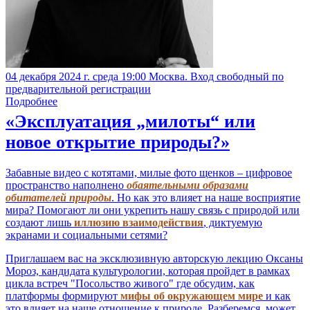
04 декабря 2024 г. среда 19:00 Москва. Вход свободный по
предварительной регистрации
Подробнее
«Эксплуатация „милоты“ или
новое открытие природы?»
Забавные видео с котятами, милые фото щенков – цифровое
пространство наполнено
обаятельными образами
обитателей природы
. Но как это влияет на наше восприятие
мира? Помогают ли они укрепить нашу связь с природой или
создают лишь
иллюзию взаимодействия
, диктуемую
экранами и социальными сетями?
Приглашаем вас на эксклюзивную авторскую лекцию Оксаны
Мороз, кандидата культурологии, которая пройдет в рамках
цикла встреч "Посольство живого" где обсудим, как
платформы формируют
мифы об окружающем мире
и как
это влияет на наше отношение к природе. Разберемся, может