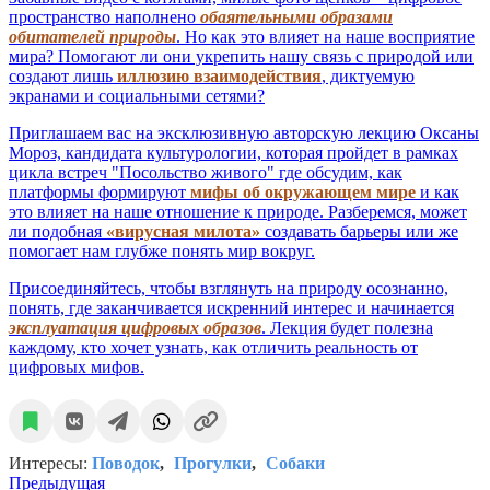
пространство наполнено
обаятельными образами
обитателей природы
. Но как это влияет на наше восприятие
мира? Помогают ли они укрепить нашу связь с природой или
создают лишь
иллюзию взаимодействия
, диктуемую
экранами и социальными сетями?
Приглашаем вас на эксклюзивную авторскую лекцию Оксаны
Мороз, кандидата культурологии, которая пройдет в рамках
цикла встреч "Посольство живого" где обсудим, как
платформы формируют
мифы об окружающем мире
и как
это влияет на наше отношение к природе. Разберемся, может
ли подобная
«вирусная милота»
создавать барьеры или же
помогает нам глубже понять мир вокруг.
Присоединяйтесь, чтобы взглянуть на природу осознанно,
понять, где заканчивается искренний интерес и начинается
эксплуатация цифровых образов
. Лекция будет полезна
каждому, кто хочет узнать, как отличить реальность от
цифровых мифов.
Интересы:
Поводок
Прогулки
Собаки
Предыдущая