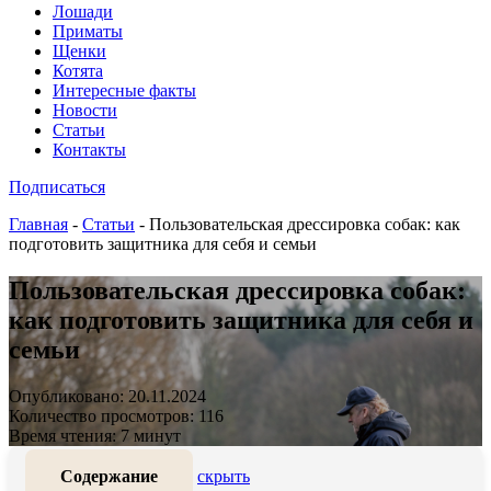
Лошади
Приматы
Щенки
Котята
Интересные факты
Новости
Статьи
Контакты
Подписаться
Главная
-
Статьи
-
Пользовательская дрессировка собак: как
подготовить защитника для себя и семьи
Пользовательская дрессировка собак:
как подготовить защитника для себя и
семьи
Опубликовано: 20.11.2024
Количество просмотров: 116
Время чтения: 7 минут
Содержание
скрыть