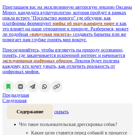
Приглашаем вас на эксклюзивную авторскую лекцию Оксаны
Мороз, кандидата культурологии, которая пройдет в рамках
цикла встреч "Посольство живого" где обсудим, как
платформы формируют
мифы об окружающем мире
и как
это влияет на наше отношение к природе. Разберемся, может
ли подобная
«вирусная милота»
создавать барьеры или же
помогает нам глубже понять мир вокруг.
Присоединяйтесь, чтобы взглянуть на природу осознанно,
понять, где заканчивается искренний интерес и начинается
эксплуатация цифровых образов
. Лекция будет полезна
каждому, кто хочет узнать, как отличить реальность от
цифровых мифов.
Предыдущая
Следующая
Содержание
скрыть
Что такое пользовательская дрессировка собак?
Какие цели ставятся перед собакой в процессе