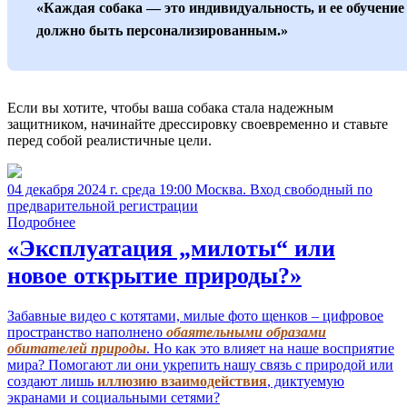
«Каждая собака — это индивидуальность, и ее обучение
должно быть персонализированным.»
Если вы хотите, чтобы ваша собака стала надежным
защитником, начинайте дрессировку своевременно и ставьте
перед собой реалистичные цели.
04 декабря 2024 г. среда 19:00 Москва. Вход свободный по
предварительной регистрации
Подробнее
«Эксплуатация „милоты“ или
новое открытие природы?»
Забавные видео с котятами, милые фото щенков – цифровое
пространство наполнено
обаятельными образами
обитателей природы
. Но как это влияет на наше восприятие
мира? Помогают ли они укрепить нашу связь с природой или
создают лишь
иллюзию взаимодействия
, диктуемую
экранами и социальными сетями?