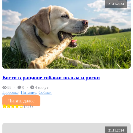
21.11.2024
Кости в рационе собаки: польза и риски
99
0
4 минут
,
,
Здоровье
Питание
Собаки
Читать далее
(731)
21.11.2024