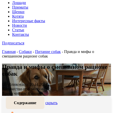
Лошади
Приматы
Щенки
Котята
Интересные факты
Новости
Статьи
Контакты
Подписаться
Главная
-
Собаки
-
Питание собак
-
Правда и мифы о
смешанном рационе собак
Правда и мифы о смешанном рационе
собак
Опубликовано: 20.11.2024
Количество просмотров: 92
Время чтения: 6 минут
Содержание
скрыть