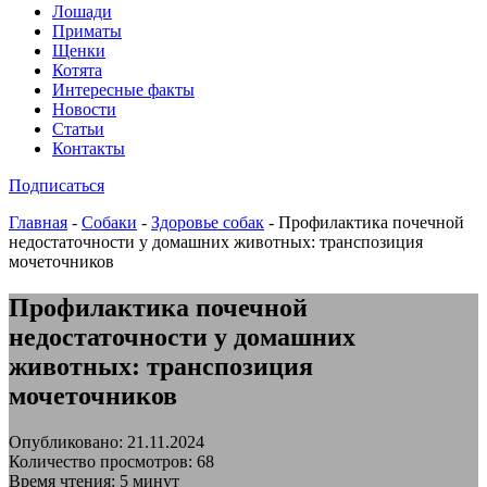
Лошади
Приматы
Щенки
Котята
Интересные факты
Новости
Статьи
Контакты
Подписаться
Главная
-
Собаки
-
Здоровье собак
-
Профилактика почечной
недостаточности у домашних животных: транспозиция
мочеточников
Профилактика почечной
недостаточности у домашних
животных: транспозиция
мочеточников
Опубликовано: 21.11.2024
Количество просмотров: 68
Время чтения: 5 минут