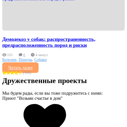
Демодекоз у собак: распространенность,
предрасположенность пород и риски
101
0
4 минут
,
,
Болезни
Породы
Собаки
Читать далее
(599)
Дружественные проекты
Мы будем рады, если вы тоже подружитесь с ними:
Приют "Возьми счастье в дом"