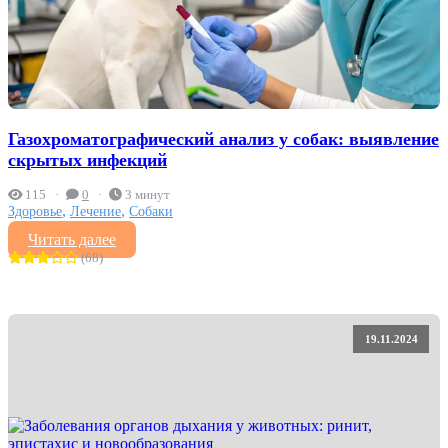
Газохроматографический анализ у собак: выявление
скрытых инфекций
115
0
3 минут
,
,
Здоровье
Лечение
Собаки
Читать далее
(68)
19.11.2024