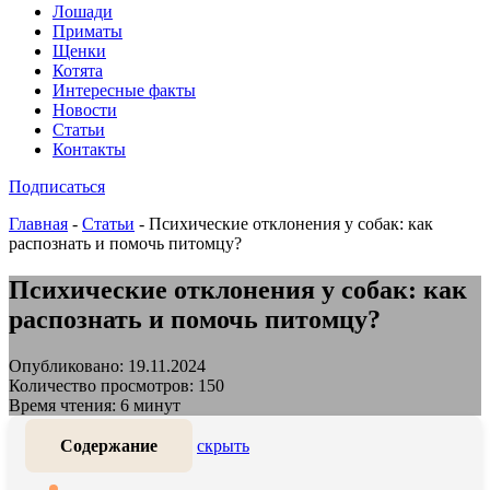
Лошади
Приматы
Щенки
Котята
Интересные факты
Новости
Статьи
Контакты
Подписаться
Главная
-
Статьи
-
Психические отклонения у собак: как
распознать и помочь питомцу?
Психические отклонения у собак: как
распознать и помочь питомцу?
Опубликовано: 19.11.2024
Количество просмотров: 150
Время чтения: 6 минут
Содержание
скрыть