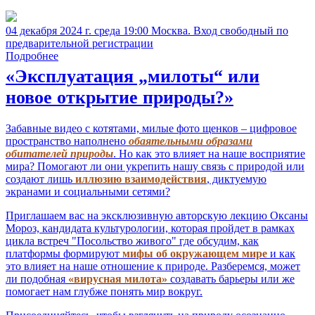
04 декабря 2024 г. среда 19:00 Москва. Вход свободный по
предварительной регистрации
Подробнее
«Эксплуатация „милоты“ или
новое открытие природы?»
Забавные видео с котятами, милые фото щенков – цифровое
пространство наполнено
обаятельными образами
обитателей природы
. Но как это влияет на наше восприятие
мира? Помогают ли они укрепить нашу связь с природой или
создают лишь
иллюзию взаимодействия
, диктуемую
экранами и социальными сетями?
Приглашаем вас на эксклюзивную авторскую лекцию Оксаны
Мороз, кандидата культурологии, которая пройдет в рамках
цикла встреч "Посольство живого" где обсудим, как
платформы формируют
мифы об окружающем мире
и как
это влияет на наше отношение к природе. Разберемся, может
ли подобная
«вирусная милота»
создавать барьеры или же
помогает нам глубже понять мир вокруг.