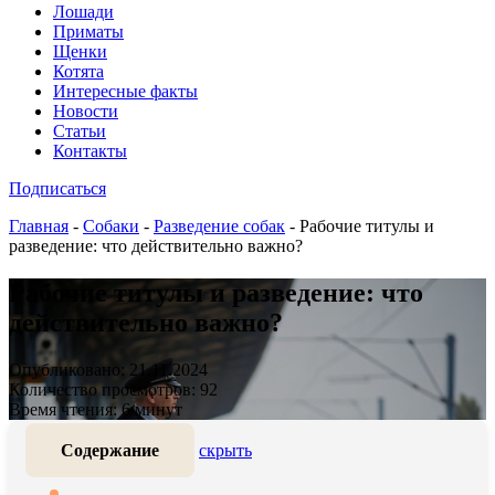
Лошади
Приматы
Щенки
Котята
Интересные факты
Новости
Статьи
Контакты
Подписаться
Главная
-
Собаки
-
Разведение собак
-
Рабочие титулы и
разведение: что действительно важно?
Рабочие титулы и разведение: что
действительно важно?
Опубликовано: 21.11.2024
Количество просмотров: 92
Время чтения: 6 минут
Содержание
скрыть