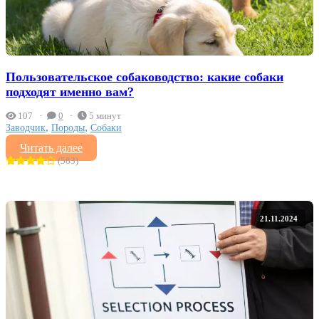
Пользовательское собаководство: какие собаки
подходят именно вам?
107
0
5 минут
,
,
Заводчик
Породы
Собаки
Читать далее
(583)
21.11.2024