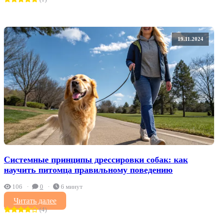
19.11.2024
Системные принципы дрессировки собак: как
научить питомца правильному поведению
106
0
6 минут
Читать далее
(4)