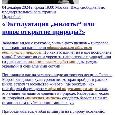
04 декабря 2024 г. среда 19:00 Москва. Вход свободный по
предварительной регистрации
Подробнее
«Эксплуатация „милоты“ или
новое открытие природы?»
Забавные видео с котятами, милые фото щенков – цифровое
пространство наполнено
обаятельными образами
обитателей природы
. Но как это влияет на наше восприятие
мира? Помогают ли они укрепить нашу связь с природой или
создают лишь
иллюзию взаимодействия
, диктуемую
экранами и социальными сетями?
Приглашаем вас на эксклюзивную авторскую лекцию Оксаны
Мороз, кандидата культурологии, которая пройдет в рамках
цикла встреч "Посольство живого" где обсудим, как
платформы формируют
мифы об окружающем мире
и как
это влияет на наше отношение к природе. Разберемся, может
ли подобная
«вирусная милота»
создавать барьеры или же
помогает нам глубже понять мир вокруг.
Присоединяйтесь, чтобы взглянуть на природу осознанно,