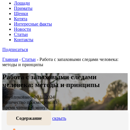
Лошади
Приматы
Щенки
Котята
Интересные факты
Новости
Статьи
Контакты
Подписаться
Главная
-
Статьи
-
Работа с запаховыми следами человека:
методы и принципы
Работа с запаховыми следами
человека: методы и принципы
Опубликовано: 20.11.2024
Количество просмотров: 83
Время чтения: 6 минут
Содержание
скрыть