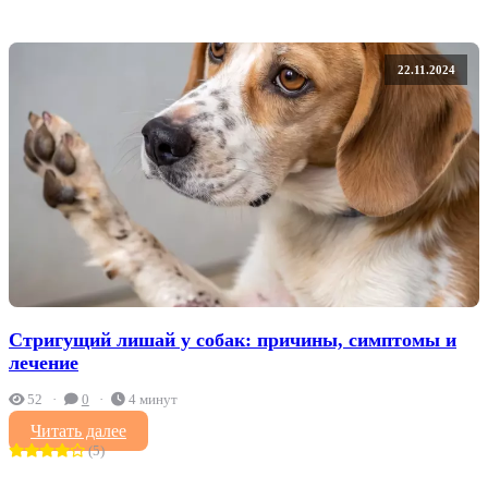
22.11.2024
Стригущий лишай у собак: причины, симптомы и
лечение
52
0
4 минут
Читать далее
(5)