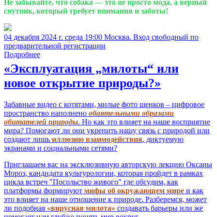
Не забывайте, что собака — это не просто мода, а верный
спутник, который требует внимания и заботы!
04 декабря 2024 г. среда 19:00 Москва. Вход свободный по
предварительной регистрации
Подробнее
«Эксплуатация „милоты“ или
новое открытие природы?»
Забавные видео с котятами, милые фото щенков – цифровое
пространство наполнено
обаятельными образами
обитателей природы
. Но как это влияет на наше восприятие
мира? Помогают ли они укрепить нашу связь с природой или
создают лишь
иллюзию взаимодействия
, диктуемую
экранами и социальными сетями?
Приглашаем вас на эксклюзивную авторскую лекцию Оксаны
Мороз, кандидата культурологии, которая пройдет в рамках
цикла встреч "Посольство живого" где обсудим, как
платформы формируют
мифы об окружающем мире
и как
это влияет на наше отношение к природе. Разберемся, может
ли подобная
«вирусная милота»
создавать барьеры или же
помогает нам глубже понять мир вокруг.