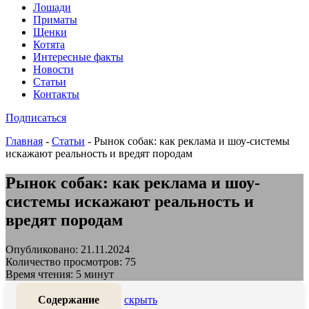
Лошади
Приматы
Щенки
Котята
Интересные факты
Новости
Статьи
Контакты
Подписаться
Главная
-
Статьи
-
Рынок собак: как реклама и шоу-системы
искажают реальность и вредят породам
Рынок собак: как реклама и шоу-
системы искажают реальность и
вредят породам
Опубликовано: 21.11.2024
Количество просмотров: 75
Время чтения: 5 минут
Содержание
скрыть