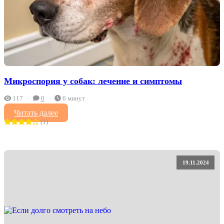
Микроспория у собак: лечение и симптомы
117
0
6 минут
Читать далее
(1)
19.11.2024