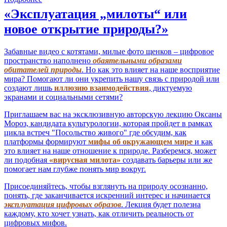
«Эксплуатация „милоты“ или
новое открытие природы?»
Забавные видео с котятами, милые фото щенков – цифровое
пространство наполнено
обаятельными образами
обитателей природы
. Но как это влияет на наше восприятие
мира? Помогают ли они укрепить нашу связь с природой или
создают лишь
иллюзию взаимодействия
, диктуемую
экранами и социальными сетями?
Приглашаем вас на эксклюзивную авторскую лекцию Оксаны
Мороз, кандидата культурологии, которая пройдет в рамках
цикла встреч "Посольство живого" где обсудим, как
платформы формируют
мифы об окружающем мире
и как
это влияет на наше отношение к природе. Разберемся, может
ли подобная
«вирусная милота»
создавать барьеры или же
помогает нам глубже понять мир вокруг.
Присоединяйтесь, чтобы взглянуть на природу осознанно,
понять, где заканчивается искренний интерес и начинается
эксплуатация цифровых образов
. Лекция будет полезна
каждому, кто хочет узнать, как отличить реальность от
цифровых мифов.