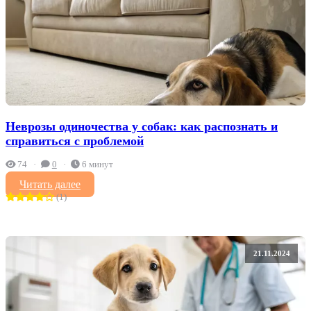
Неврозы одиночества у собак: как распознать и
справиться с проблемой
74
0
6 минут
Читать далее
(1)
21.11.2024