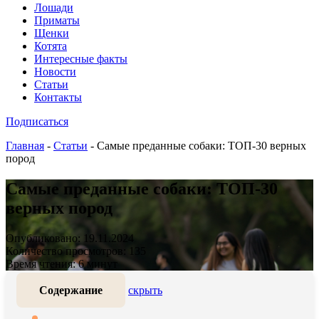
Лошади
Приматы
Щенки
Котята
Интересные факты
Новости
Статьи
Контакты
Подписаться
Главная
-
Статьи
-
Самые преданные собаки: ТОП-30 верных
пород
Самые преданные собаки: ТОП-30
верных пород
Опубликовано: 19.11.2024
Количество просмотров: 135
Время чтения: 6 минут
Содержание
скрыть