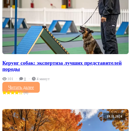
Керунг собак: экспертиза лучших представителей
породы
101
0
4 минут
Читать далее
(4)
19.11.2024