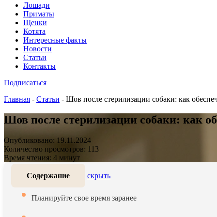
Лошади
Приматы
Щенки
Котята
Интересные факты
Новости
Статьи
Контакты
Подписаться
Главная
-
Статьи
-
Шов после стерилизации собаки: как обеспе
Шов после стерилизации собаки: как о
Опубликовано: 19.11.2024
Количество просмотров: 113
Время чтения: 4 минут
Содержание
скрыть
Планируйте свое время заранее