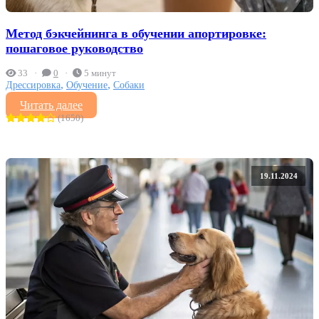
Метод бэкчейнинга в обучении апортировке:
пошаговое руководство
33
0
5 минут
,
,
Дрессировка
Обучение
Собаки
Читать далее
(1650)
19.11.2024