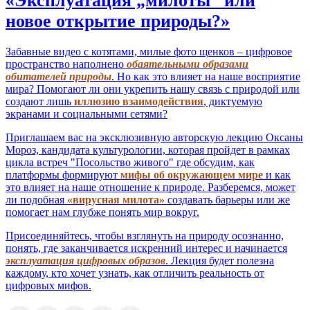
«Эксплуатация „милоты“ или
новое открытие природы?»
Забавные видео с котятами, милые фото щенков – цифровое
пространство наполнено
обаятельными образами
обитателей природы
. Но как это влияет на наше восприятие
мира? Помогают ли они укрепить нашу связь с природой или
создают лишь
иллюзию взаимодействия
, диктуемую
экранами и социальными сетями?
Приглашаем вас на эксклюзивную авторскую лекцию Оксаны
Мороз, кандидата культурологии, которая пройдет в рамках
цикла встреч "Посольство живого" где обсудим, как
платформы формируют
мифы об окружающем мире
и как
это влияет на наше отношение к природе. Разберемся, может
ли подобная
«вирусная милота»
создавать барьеры или же
помогает нам глубже понять мир вокруг.
Присоединяйтесь, чтобы взглянуть на природу осознанно,
понять, где заканчивается искренний интерес и начинается
эксплуатация цифровых образов
. Лекция будет полезна
каждому, кто хочет узнать, как отличить реальность от
цифровых мифов.