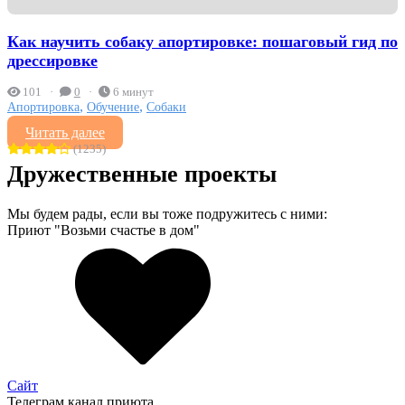
Как научить собаку апортировке: пошаговый гид по
дрессировке
101
0
6 минут
,
,
Апортировка
Обучение
Собаки
Читать далее
(1235)
Дружественные проекты
Мы будем рады, если вы тоже подружитесь с ними:
Приют "Возьми счастье в дом"
Сайт
Телеграм канал приюта