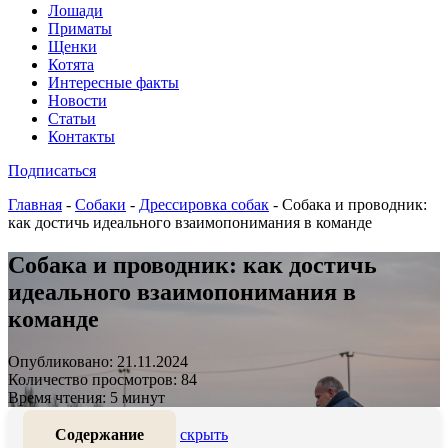
Лошади
Приматы
Щенки
Котята
Интересные факты
Новости
Статьи
Контакты
Подписаться
Главная
-
Собаки
-
Дрессировка собак
-
Собака и проводник:
как достичь идеального взаимопонимания в команде
Собака и проводник: как достичь
идеального взаимопонимания в
команде
Опубликовано: 21.11.2024
Количество просмотров: 84
Время чтения: 5 минут
Содержание
скрыть