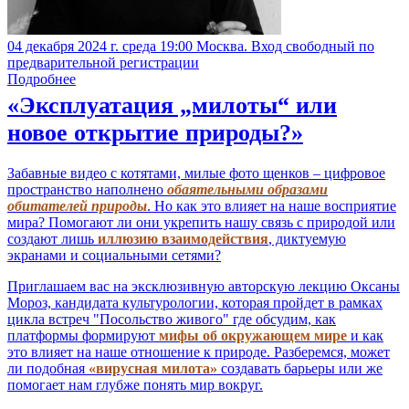
04 декабря 2024 г. среда 19:00 Москва. Вход свободный по
предварительной регистрации
Подробнее
«Эксплуатация „милоты“ или
новое открытие природы?»
Забавные видео с котятами, милые фото щенков – цифровое
пространство наполнено
обаятельными образами
обитателей природы
. Но как это влияет на наше восприятие
мира? Помогают ли они укрепить нашу связь с природой или
создают лишь
иллюзию взаимодействия
, диктуемую
экранами и социальными сетями?
Приглашаем вас на эксклюзивную авторскую лекцию Оксаны
Мороз, кандидата культурологии, которая пройдет в рамках
цикла встреч "Посольство живого" где обсудим, как
платформы формируют
мифы об окружающем мире
и как
это влияет на наше отношение к природе. Разберемся, может
ли подобная
«вирусная милота»
создавать барьеры или же
помогает нам глубже понять мир вокруг.