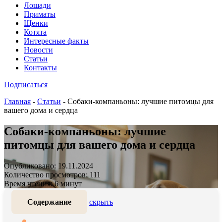
Лошади
Приматы
Щенки
Котята
Интересные факты
Новости
Статьи
Контакты
Подписаться
Главная
-
Статьи
-
Собаки-компаньоны: лучшие питомцы для
вашего дома и сердца
Собаки-компаньоны: лучшие
питомцы для вашего дома и сердца
Опубликовано: 19.11.2024
Количество просмотров: 111
Время чтения: 6 минут
Содержание
скрыть