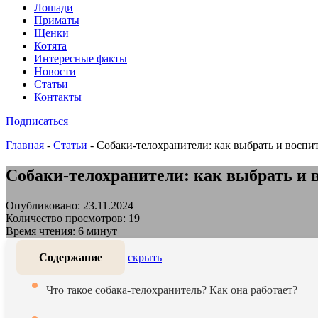
Лошади
Приматы
Щенки
Котята
Интересные факты
Новости
Статьи
Контакты
Подписаться
Главная
-
Статьи
-
Собаки-телохранители: как выбрать и воспи
Собаки-телохранители: как выбрать и 
Опубликовано: 23.11.2024
Количество просмотров: 19
Время чтения: 6 минут
Содержание
скрыть
Что такое собака-телохранитель? Как она работает?