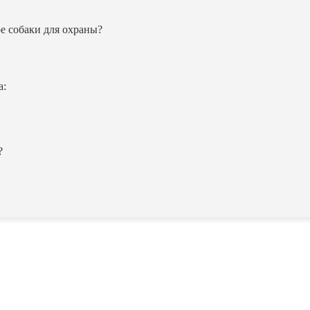
е собаки для охраны?
а:
?