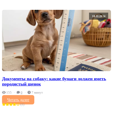
18.11.2024
Документы на собаку: какие бумаги должен иметь
породистый щенок
155
0
7 минут
Читать далее
(1)