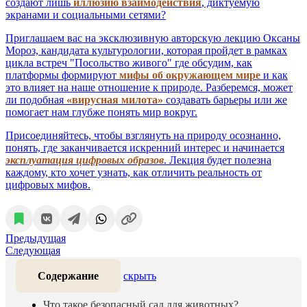
создают лишь
иллюзию взаимодействия
, диктуемую
экранами и социальными сетями?
Приглашаем вас на эксклюзивную авторскую лекцию Оксаны
Мороз, кандидата культурологии, которая пройдет в рамках
цикла встреч "Посольство живого" где обсудим, как
платформы формируют
мифы об окружающем мире
и как
это влияет на наше отношение к природе. Разберемся, может
ли подобная
«вирусная милота»
создавать барьеры или же
помогает нам глубже понять мир вокруг.
Присоединяйтесь, чтобы взглянуть на природу осознанно,
понять, где заканчивается искренний интерес и начинается
эксплуатация цифровых образов
. Лекция будет полезна
каждому, кто хочет узнать, как отличить реальность от
цифровых мифов.
Предыдущая
Следующая
Содержание
скрыть
Что такое безопасный сад для животных?