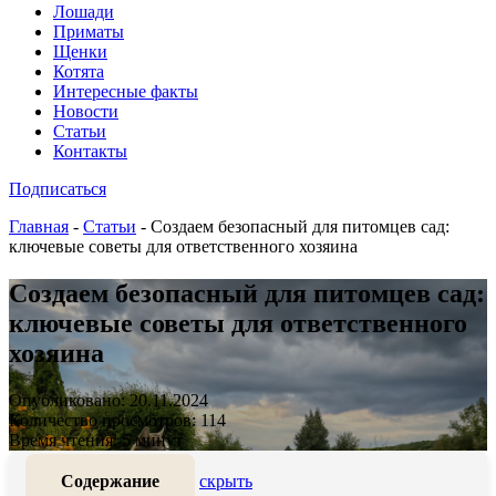
Лошади
Приматы
Щенки
Котята
Интересные факты
Новости
Статьи
Контакты
Подписаться
Главная
-
Статьи
-
Создаем безопасный для питомцев сад:
ключевые советы для ответственного хозяина
Создаем безопасный для питомцев сад:
ключевые советы для ответственного
хозяина
Опубликовано: 20.11.2024
Количество просмотров: 114
Время чтения: 5 минут
Содержание
скрыть