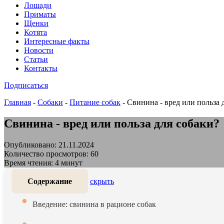
Лошади
Приматы
Щенки
Котята
Интересные факты
Новости
Статьи
Контакты
Подписаться
Главная
-
Собаки
-
Питание собак
-
Свинина - вред или польза 
Свинина - вред или польза для собаки?
Опубликовано: 21.11.2024
Количество просмотров: 60
Время чтения: 4 минут
Содержание
скрыть
Введение: свинина в рационе собак