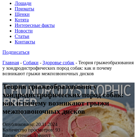
Лошади
Приматы
Щенки
Котята
Интересные факты
Новости
Статьи
Контакты
Подписаться
Главная
-
Собаки
-
Здоровье собак
-
Теория грыжеобразования
у хондродистрофических пород собак: как и почему
возникают грыжи межпозвоночных дисков
Теория грыжеобразования у
хондродистрофических пород собак:
как и почему возникают грыжи
межпозвоночных дисков
Опубликовано: 20.11.2024
Количество просмотров: 93
Время чтения: 5 минут