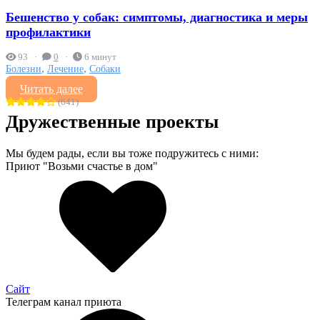
Бешенство у собак: симптомы, диагностика и меры
профилактики
93
0
6 минут
,
,
Болезни
Лечение
Собаки
Читать далее
(641)
Дружественные проекты
Мы будем рады, если вы тоже подружитесь с ними:
Приют "Возьми счастье в дом"
Сайт
Телеграм канал приюта