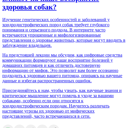
здоровья собак?
Изучение генетических особенностей и заболеваний у
хондродистрофических пород собак требует глубокого
понимания и серьезного подхода. В интернете часто
встречаются упрощенные и мифологизированные
представления о здоровье животных, которые могут вводить в
заблуждение владельцев.
На предстоящей лекции мы обсудим, как цифровые средства
коммуникации формируют наше восприятие болезней у
домашних питомцев и как отличить достоверную
информацию от мифов. Это позволит вам более осознанно
подходить к здоровью вашего питомца, опираясь на научные
данные и избегая распространенных ошибок.
Присоединяйтесь к нам, чтобы узнать, как научные знания и
критическое мышление могут помочь в уходе за вашими
собаками, особенно если они относятся к
хондродистрофическим породам. Научитесь различать
настоящие угрозы их здоровью от мифических
представлений, часто встречающихся в сети.