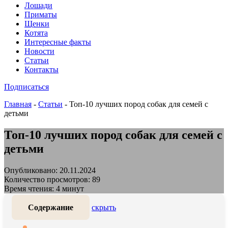
Лошади
Приматы
Щенки
Котята
Интересные факты
Новости
Статьи
Контакты
Подписаться
Главная
-
Статьи
-
Топ-10 лучших пород собак для семей с
детьми
Топ-10 лучших пород собак для семей с
детьми
Опубликовано: 20.11.2024
Количество просмотров: 89
Время чтения: 4 минут
Содержание
скрыть