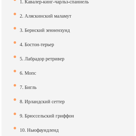
1. Кавалер-кинг-чарльз-спаниель
2. Аляскинский маламут
3. Бернский зенненхунд
4. Бостон-терьер
5. Лабрадор ретривер
6. Мопс
7. Бигль
8. Ирландский сеттер
9. Брюссельский гриффон
10. Ньюфаундленд