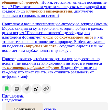
обитателей природы
. Но как это влияет на наше восприятие
мира? Помогают ли они укрепить нашу связь с природой или
создают лишь
иллюзию взаимодействия
, диктуемую
экранами и социальными сетями?
Приглашаем вас на эксклюзивную авторскую лекцию Оксаны
Мороз, кандидата культурологии, которая пройдет в рамках
цикла встреч "Посольство живого" где обсудим, как
платформы формируют
мифы об окружающем мире
и как
это влияет на наше отношение к природе. Разберемся, может
ли подобная
«вирусная милота»
создавать барьеры или же
помогает нам глубже понять мир вокруг.
Присоединяйтесь, чтобы взглянуть на природу осознанно,
понять, где заканчивается искренний интерес и начинается
эксплуатация цифровых образов
. Лекция будет полезна
каждому, кто хочет узнать, как отличить реальность от
цифровых мифов.
Предыдущая
Следующая
Содержание
скрыть