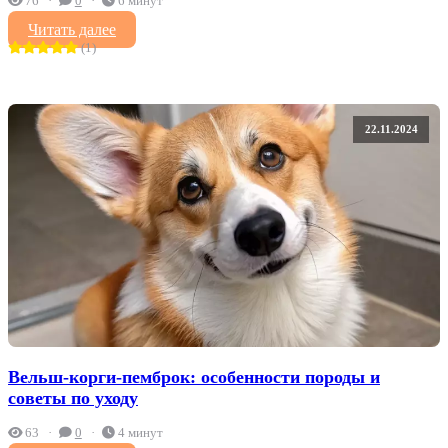
76
0
6 минут
Читать далее
(1)
22.11.2024
Вельш-корги-пемброк: особенности породы и
советы по уходу
63
0
4 минут