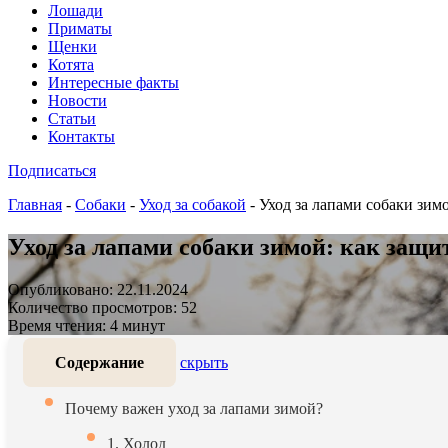
Лошади
Приматы
Щенки
Котята
Интересные факты
Новости
Статьи
Контакты
Подписаться
Главная
-
Собаки
-
Уход за собакой
-
Уход за лапами собаки зимо
Уход за лапами собаки зимой: как защит
Опубликовано: 22.11.2024
Количество просмотров: 52
Время чтения: 4 минут
Содержание
скрыть
Почему важен уход за лапами зимой?
1. Холод