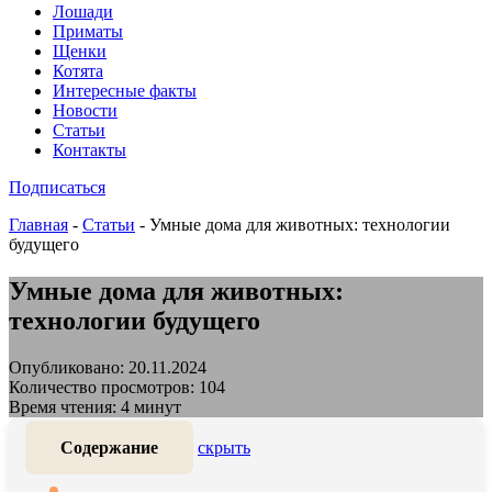
Лошади
Приматы
Щенки
Котята
Интересные факты
Новости
Статьи
Контакты
Подписаться
Главная
-
Статьи
-
Умные дома для животных: технологии
будущего
Умные дома для животных:
технологии будущего
Опубликовано: 20.11.2024
Количество просмотров: 104
Время чтения: 4 минут
Содержание
скрыть