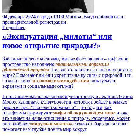
04 декабря 2024 г. среда 19:00 Москва. Вход свободный по
предварительной регистрации
Подробнее
«Эксплуатация „милоты“ или
новое открытие природы?»
Забавные видео с котятами, милые фото щенков – цифровое
пространство наполнено
обаятельными образами
обитателей природы
. Но как это влияет на наше восприятие
мира? Помогают ли они укрепить нашу связь с природой или
создают лишь
иллюзию взаимодействия
, диктуемую
экранами и социальными сетями?
Приглашаем вас на эксклюзивную авторскую лекцию Оксаны
Мороз, кандидата культурологии, которая пройдет в рамках
цикла встреч "Посольство живого" где обсудим, как
платформы формируют
мифы об окружающем мире
и как
это влияет на наше отношение к природе. Разберемся, может
ли подобная
«вирусная милота»
создавать барьеры или же
помогает нам глубже понять мир вокруг.