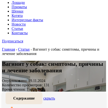
Лошади
Приматы
Щенки
Котята
Интересные факты
Новости
Статьи
Контакты
Подписаться
Главная
-
Статьи
-
Вагинит у собак: симптомы, причины и
лечение заболевания
Вагинит у собак: симптомы, причины
и лечение заболевания
Опубликовано: 19.11.2024
Количество просмотров: 131
Время чтения: 7 минут
Содержание
скрыть