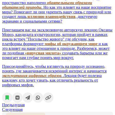
пространство наполнено
обаятельными образами
обитателей природы
. Но как это влияет на наше восприятие
мира? Помогают ли они укрепить нашу связь с природой или
создают лишь
иллюзию взаимодействия
, диктуемую
экранами и социальными сетями?
Приглашаем вас на эксклюзивную авторскую лекцию Оксаны
Мороз, кандидата культурологии, которая пройдет в рамках
цикла встреч "Посольство живого" где обсудим, как
платформы формируют
мифы об окружающем мире
и как
это влияет на наше отношение к природе. Разберемся, может
ли подобная
«вирусная милота»
создавать барьеры или же
помогает нам глубже понять мир вокруг.
Присоединяйтесь, чтобы взглянуть на природу осознанно,
понять, где заканчивается искренний интерес и начинается
эксплуатация цифровых образов
. Лекция будет полезна
каждому, кто хочет узнать, как отличить реальность от
цифровых мифов.
Предыдущая
Следующая