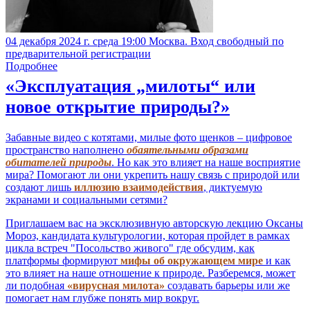
04 декабря 2024 г. среда 19:00 Москва. Вход свободный по
предварительной регистрации
Подробнее
«Эксплуатация „милоты“ или
новое открытие природы?»
Забавные видео с котятами, милые фото щенков – цифровое
пространство наполнено
обаятельными образами
обитателей природы
. Но как это влияет на наше восприятие
мира? Помогают ли они укрепить нашу связь с природой или
создают лишь
иллюзию взаимодействия
, диктуемую
экранами и социальными сетями?
Приглашаем вас на эксклюзивную авторскую лекцию Оксаны
Мороз, кандидата культурологии, которая пройдет в рамках
цикла встреч "Посольство живого" где обсудим, как
платформы формируют
мифы об окружающем мире
и как
это влияет на наше отношение к природе. Разберемся, может
ли подобная
«вирусная милота»
создавать барьеры или же
помогает нам глубже понять мир вокруг.