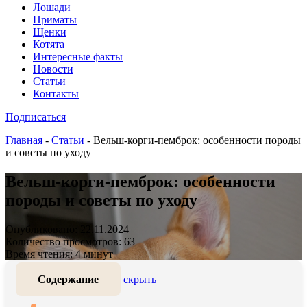
Лошади
Приматы
Щенки
Котята
Интересные факты
Новости
Статьи
Контакты
Подписаться
Главная
-
Статьи
-
Вельш-корги-пемброк: особенности породы
и советы по уходу
Вельш-корги-пемброк: особенности
породы и советы по уходу
Опубликовано: 22.11.2024
Количество просмотров: 63
Время чтения: 4 минут
Содержание
скрыть