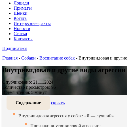
Лошади
Приматы
Щенки
Котята
Интересные факты
Новости
Статьи
Контакты
Подписаться
Главная
-
Собаки
-
Воспитание собак
-
Внутривидовая и другие 
Внутривидовая и другие виды агрессии 
Опубликовано: 21.11.2024
Количество просмотров: 95
Время чтения: 5 минут
Содержание
скрыть
Внутривидовая агрессия у собак: «Я — лучший»
Признаки внутривидовой агрессии: