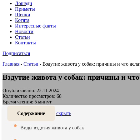
Лошади
Приматы
Щенки
Котята
Интересные факты
Новости
Статьи
Контакты
Подписаться
Главная
-
Статьи
-
Вздутие живота у собак: причины и что дела
Вздутие живота у собак: причины и что
Опубликовано: 22.11.2024
Количество просмотров: 68
Время чтения: 5 минут
Содержание
скрыть
Виды вздутия живота у собак