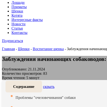
Лошади
Приматы
Щенки
Котята
Интересные факты
Новости
Статьи
Контакты
Подписаться
Главная
-
Щенки
-
Воспитание щенка
-
Заблуждения начинающи
Заблуждения начинающих собаководов:
Опубликовано: 21.11.2024
Количество просмотров: 83
Время чтения: 5 минут
Содержание
скрыть
Проблемы "очеловечивания" собаки