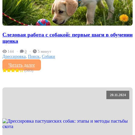
Следовая работа с собакой: первые шаги в обучении
щенка
144
0
5 минут
,
,
Дрессировка
Поиск
Собаки
Читать далее
(503)
20.11.2024