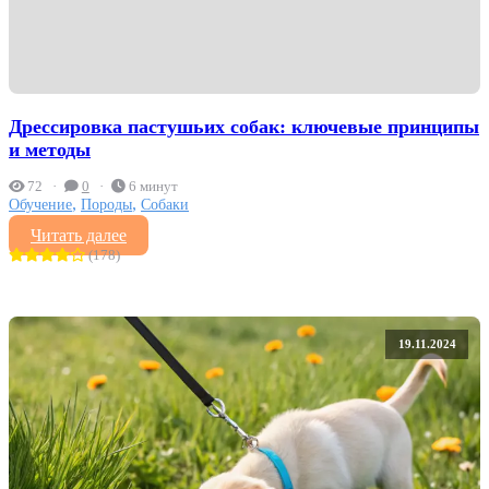
Дрессировка пастушьих собак: ключевые принципы
и методы
72
0
6 минут
,
,
Обучение
Породы
Собаки
Читать далее
(178)
19.11.2024