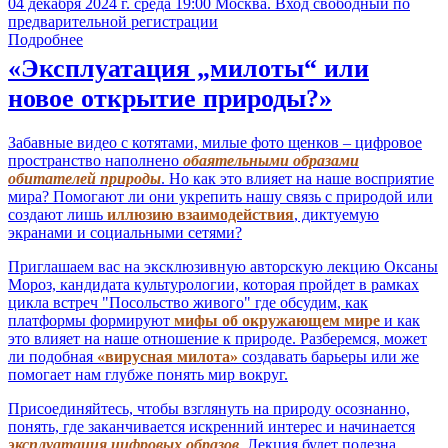
04 декабря 2024 г. среда 19:00 Москва. Вход свободный по
предварительной регистрации
Подробнее
«Эксплуатация „милоты“ или
новое открытие природы?»
Забавные видео с котятами, милые фото щенков – цифровое
пространство наполнено
обаятельными образами
обитателей природы
. Но как это влияет на наше восприятие
мира? Помогают ли они укрепить нашу связь с природой или
создают лишь
иллюзию взаимодействия
, диктуемую
экранами и социальными сетями?
Приглашаем вас на эксклюзивную авторскую лекцию Оксаны
Мороз, кандидата культурологии, которая пройдет в рамках
цикла встреч "Посольство живого" где обсудим, как
платформы формируют
мифы об окружающем мире
и как
это влияет на наше отношение к природе. Разберемся, может
ли подобная
«вирусная милота»
создавать барьеры или же
помогает нам глубже понять мир вокруг.
Присоединяйтесь, чтобы взглянуть на природу осознанно,
понять, где заканчивается искренний интерес и начинается
эксплуатация цифровых образов
. Лекция будет полезна