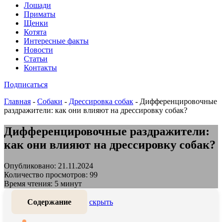
Лошади
Приматы
Щенки
Котята
Интересные факты
Новости
Статьи
Контакты
Подписаться
Главная
-
Собаки
-
Дрессировка собак
-
Дифференцировочные
раздражители: как они влияют на дрессировку собак?
Дифференцировочные раздражители:
как они влияют на дрессировку собак?
Опубликовано: 21.11.2024
Количество просмотров: 99
Время чтения: 5 минут
Содержание
скрыть