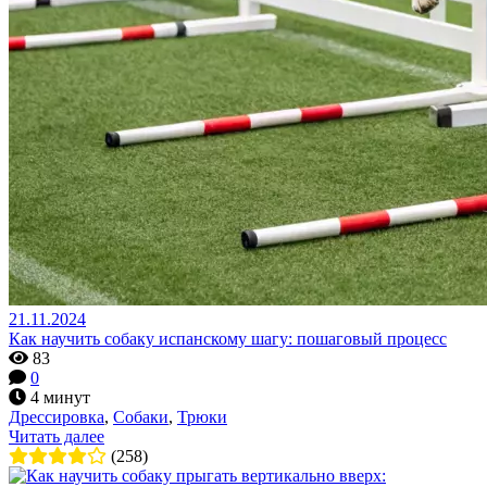
21.11.2024
Как научить собаку испанскому шагу: пошаговый процесс
83
0
4 минут
Дрессировка
,
Собаки
,
Трюки
Читать далее
(258)