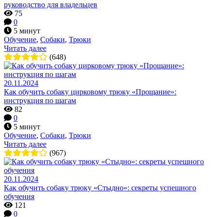
руководство для владельцев
75
0
5 минут
Обучение
,
Собаки
,
Трюки
Читать далее
(648)
20.11.2024
Как обучить собаку цирковому трюку «Прощание»:
инструкция по шагам
82
0
5 минут
Обучение
,
Собаки
,
Трюки
Читать далее
(967)
20.11.2024
Как обучить собаку трюку «Стыдно»: секреты успешного
обучения
121
0