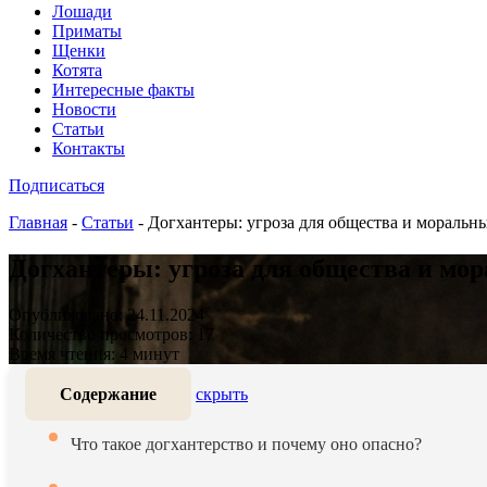
Лошади
Приматы
Щенки
Котята
Интересные факты
Новости
Статьи
Контакты
Подписаться
Главная
-
Статьи
-
Догхантеры: угроза для общества и моральн
Догхантеры: угроза для общества и мо
Опубликовано: 24.11.2024
Количество просмотров: 17
Время чтения: 4 минут
Содержание
скрыть
Что такое догхантерство и почему оно опасно?