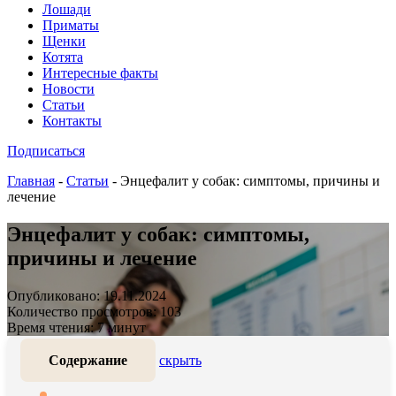
Лошади
Приматы
Щенки
Котята
Интересные факты
Новости
Статьи
Контакты
Подписаться
Главная
-
Статьи
-
Энцефалит у собак: симптомы, причины и
лечение
Энцефалит у собак: симптомы,
причины и лечение
Опубликовано: 19.11.2024
Количество просмотров: 103
Время чтения: 7 минут
Содержание
скрыть