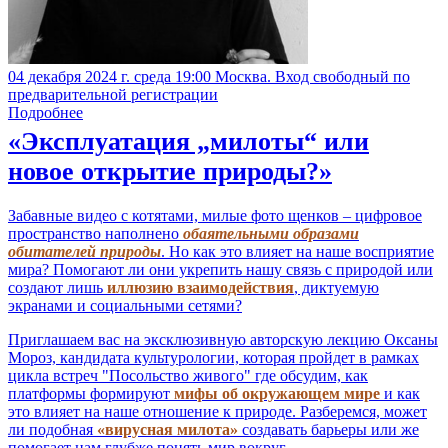
04 декабря 2024 г. среда 19:00 Москва. Вход свободный по
предварительной регистрации
Подробнее
«Эксплуатация „милоты“ или
новое открытие природы?»
Забавные видео с котятами, милые фото щенков – цифровое
пространство наполнено
обаятельными образами
обитателей природы
. Но как это влияет на наше восприятие
мира? Помогают ли они укрепить нашу связь с природой или
создают лишь
иллюзию взаимодействия
, диктуемую
экранами и социальными сетями?
Приглашаем вас на эксклюзивную авторскую лекцию Оксаны
Мороз, кандидата культурологии, которая пройдет в рамках
цикла встреч "Посольство живого" где обсудим, как
платформы формируют
мифы об окружающем мире
и как
это влияет на наше отношение к природе. Разберемся, может
ли подобная
«вирусная милота»
создавать барьеры или же
помогает нам глубже понять мир вокруг.