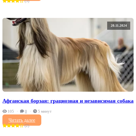
(5)
20.11.2024
Афганская борзая: грациозная и независимая собака
105
0
5 минут
Читать далее
(2)