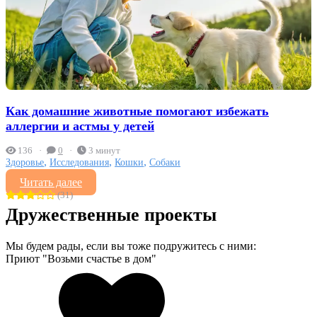
Как домашние животные помогают избежать
аллергии и астмы у детей
136
0
3 минут
,
,
,
Здоровье
Исследования
Кошки
Собаки
Читать далее
(31)
Дружественные проекты
Мы будем рады, если вы тоже подружитесь с ними:
Приют "Возьми счастье в дом"