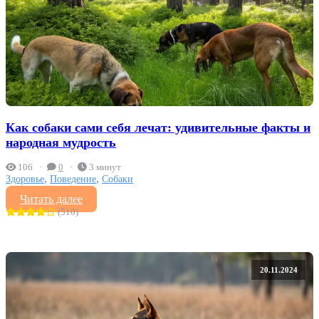
Как собаки сами себя лечат: удивительные факты и
народная мудрость
106
0
3 минут
,
,
Здоровье
Поведение
Собаки
Читать далее
(510)
20.11.2024