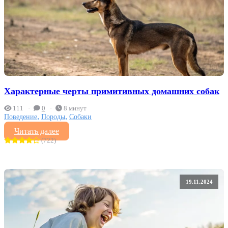
Характерные черты примитивных домашних собак
111
0
8 минут
,
,
Поведение
Породы
Собаки
Читать далее
(722)
19.11.2024