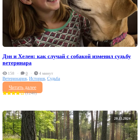
Дэн и Хелен: как случай с собакой изменил судьбу
ветеринара
158
0
4 минут
,
,
Ветеринария
История
Судьба
Читать далее
(1240)
20.11.2024