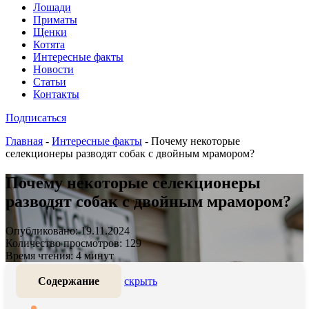
Лошади
Приматы
Щенки
Котята
Интересные факты
Новости
Статьи
Контакты
Подписаться
Главная
-
Интересные факты
-
Почему некоторые
селекционеры разводят собак с двойным мрамором?
Почему некоторые селекционеры
разводят собак с двойным мрамором?
Опубликовано: 19.11.2024
Количество просмотров: 129
Время чтения: 4 минут
Содержание
скрыть