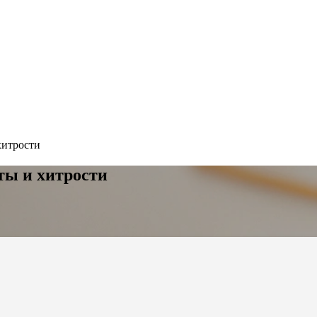
хитрости
еты и хитрости