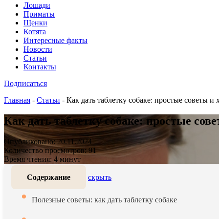
Лошади
Приматы
Щенки
Котята
Интересные факты
Новости
Статьи
Контакты
Подписаться
Главная
-
Статьи
-
Как дать таблетку собаке: простые советы и 
Как дать таблетку собаке: простые сов
Опубликовано: 20.11.2024
Количество просмотров: 91
Время чтения: 4 минут
Содержание
скрыть
Полезные советы: как дать таблетку собаке