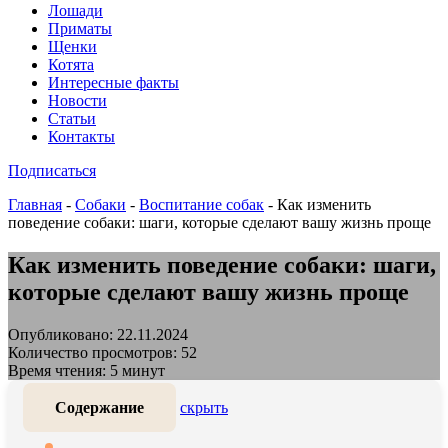
Лошади
Приматы
Щенки
Котята
Интересные факты
Новости
Статьи
Контакты
Подписаться
Главная
-
Собаки
-
Воспитание собак
-
Как изменить
поведение собаки: шаги, которые сделают вашу жизнь проще
Как изменить поведение собаки: шаги,
которые сделают вашу жизнь проще
Опубликовано: 22.11.2024
Количество просмотров: 52
Время чтения: 5 минут
Содержание
скрыть