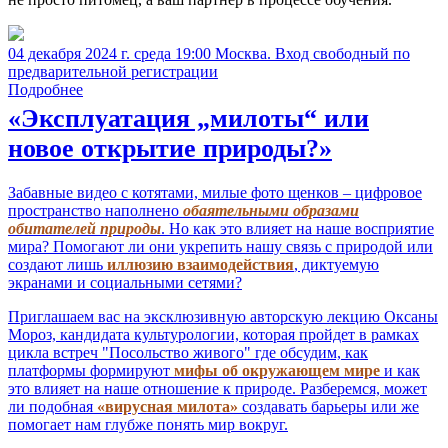
04 декабря 2024 г. среда 19:00 Москва. Вход свободный по
предварительной регистрации
Подробнее
«Эксплуатация „милоты“ или
новое открытие природы?»
Забавные видео с котятами, милые фото щенков – цифровое
пространство наполнено
обаятельными образами
обитателей природы
. Но как это влияет на наше восприятие
мира? Помогают ли они укрепить нашу связь с природой или
создают лишь
иллюзию взаимодействия
, диктуемую
экранами и социальными сетями?
Приглашаем вас на эксклюзивную авторскую лекцию Оксаны
Мороз, кандидата культурологии, которая пройдет в рамках
цикла встреч "Посольство живого" где обсудим, как
платформы формируют
мифы об окружающем мире
и как
это влияет на наше отношение к природе. Разберемся, может
ли подобная
«вирусная милота»
создавать барьеры или же
помогает нам глубже понять мир вокруг.