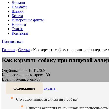
Лошади
Приматы
Щенки
Котята
Интересные факты
Новости
Статьи
Контакты
Подписаться
Главная
-
Статьи
-
Как кормить собаку при пищевой аллергии:
Как кормить собаку при пищевой аллер
Опубликовано: 19.11.2024
Количество просмотров: 130
Время чтения: 6 минут
Содержание
скрыть
Что такое пищевая аллергия у собак?
Пищевая аллергия vs. пищевая непереносимость