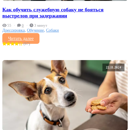
Как обучить служебную собаку не бояться
выстрелов при задержании
55
0
3 минут
,
,
Дрессировка
Обучение
Собаки
Читать далее
(97)
22.11.2024