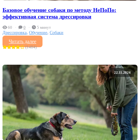
Базовое обучение собаки по методу НеПоПо:
эффективная система дрессировки
60
0
5 минут
,
,
Дрессировка
Обучение
Собаки
Читать далее
(1484)
22.11.2024