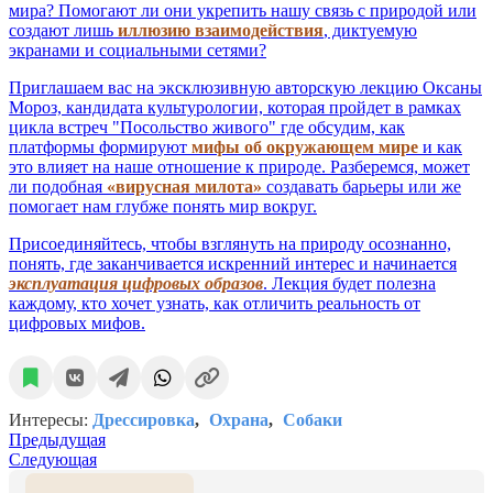
мира? Помогают ли они укрепить нашу связь с природой или
создают лишь
иллюзию взаимодействия
, диктуемую
экранами и социальными сетями?
Приглашаем вас на эксклюзивную авторскую лекцию Оксаны
Мороз, кандидата культурологии, которая пройдет в рамках
цикла встреч "Посольство живого" где обсудим, как
платформы формируют
мифы об окружающем мире
и как
это влияет на наше отношение к природе. Разберемся, может
ли подобная
«вирусная милота»
создавать барьеры или же
помогает нам глубже понять мир вокруг.
Присоединяйтесь, чтобы взглянуть на природу осознанно,
понять, где заканчивается искренний интерес и начинается
эксплуатация цифровых образов
. Лекция будет полезна
каждому, кто хочет узнать, как отличить реальность от
цифровых мифов.
Интересы:
Дрессировка
Охрана
Собаки
Предыдущая
Следующая