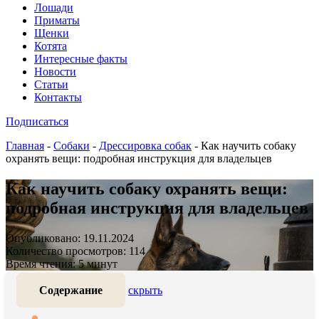
Лошади
Приматы
Щенки
Котята
Интересные факты
Новости
Статьи
Контакты
Подписаться
Главная
-
Собаки
-
Дрессировка собак
-
Как научить собаку
охранять вещи: подробная инструкция для владельцев
Как научить собаку охранять вещи:
подробная инструкция для владельцев
Опубликовано: 19.11.2024
Количество просмотров: 114
Время чтения: 5 минут
Содержание
скрыть